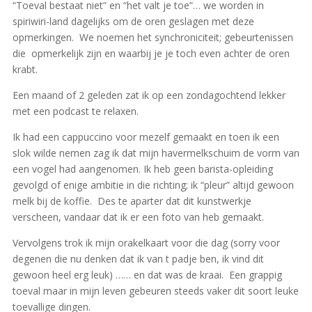
“Toeval bestaat niet” en “het valt je toe”… we worden in
spiriwiri-land dagelijks om de oren geslagen met deze
opmerkingen.
We noemen het synchroniciteit; gebeurtenissen
die
opmerkelijk zijn en waarbij je je toch even achter de oren
krabt.
Een maand of 2 geleden zat ik op een zondagochtend lekker
met een podcast te relaxen.
Ik had een cappuccino voor mezelf gemaakt en toen ik een
slok wilde nemen zag ik dat mijn havermelkschuim de vorm van
een vogel had aangenomen. Ik heb geen barista-opleiding
gevolgd of enige ambitie in die richting; ik “pleur” altijd gewoon
melk bij de koffie.
Des te aparter dat dit kunstwerkje
verscheen, vandaar dat ik er een foto van heb gemaakt.
Vervolgens trok ik mijn orakelkaart voor die dag (sorry voor
degenen die nu denken dat ik van t padje ben, ik vind dit
gewoon heel erg leuk) …… en dat was de kraai.
Een grappig
toeval maar in mijn leven gebeuren steeds vaker dit soort leuke
toevallige dingen.