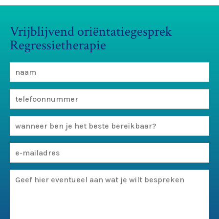
Vrijblijvend oriëntatiegesprek
Regressietherapie